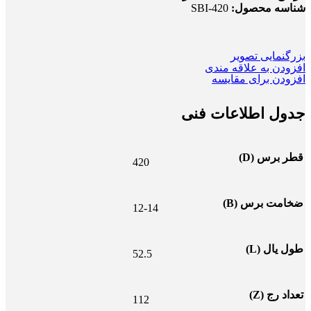
شناسه محصول:
SBI-420
بزرگنمایی تصویر
افزودن به علاقه مندی
افزودن برای مقایسه
جدول اطلاعات فنی
قطر برس (D)
420
ضخامت برس (B)
12-14
طول یال (L)
52.5
تعداد رج (Z)
112