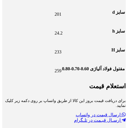
سایز d
201
سایز h
24.2
سایز H
233
مفتول فولاد آلیاژی 0.60-0.70-0.80
259
استعلام قیمت
برای دریافت قیمت بروز این کالا از طریق واتساپ بر روی دکمه زیر کلیک
نمایید.
ارسال قیمت در واتساپ
ارسـال قیـمت در تلـگرام