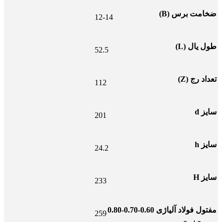
ضخامت برس (B)
12-14
طول یال (L)
52.5
تعداد رج (Z)
112
سایز d
201
سایز h
24.2
سایز H
233
مفتول فولاد آلیاژی 0.60-0.70-0.80
259