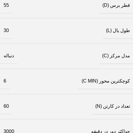
قطر برس (D)
55
طول یال (L)
30
مدل مرکز (C)
دنباله
کوچکترین محور (C MIN)
6
تعداد در کارتن (N)
60
حداکثر دور در دقیقه
3000