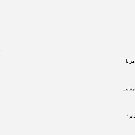
مزایا
معایب
نام
*