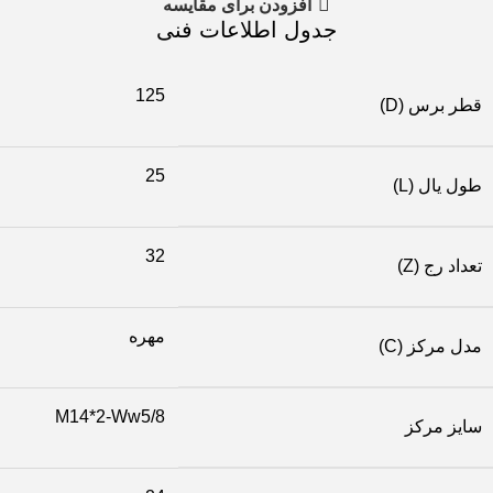
افزودن برای مقایسه
جدول اطلاعات فنی
125
قطر برس (D)
25
طول یال (L)
32
تعداد رج (Z)
مهره
مدل مرکز (C)
M14*2-Ww5/8
سایز مرکز