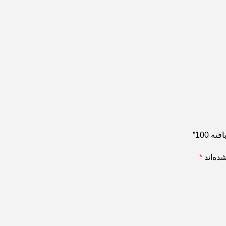
 100”
ده‌اند
*