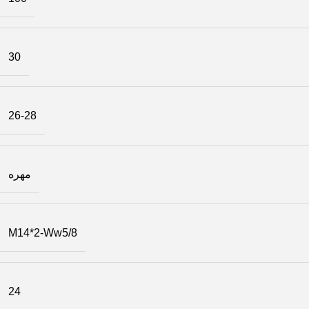
30
26-28
مهره
M14*2-Ww5/8
24