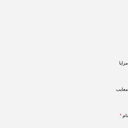
مزایا
معایب
نام
*