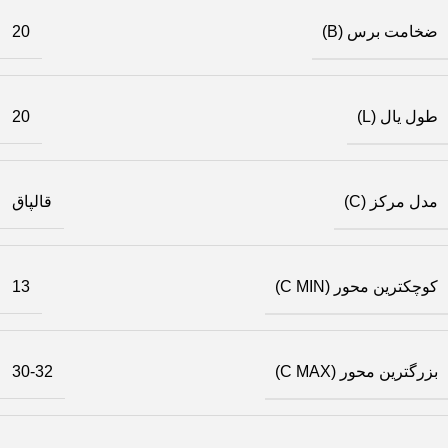
ضخامت برس (B)
20
طول یال (L)
20
مدل مرکز (C)
قالپاق
کوچکترین محور (C MIN)
13
بزرگترین محور (C MAX)
30-32