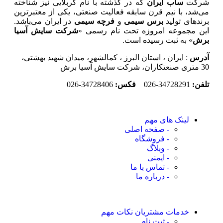
شرکت
ساب ایران
که در گذشته با نام کربلایی نیز شناخته
می‌شد، با نیم قرن سابقه فعالیت صنعتی، یکی از معتبرترین
برندهای تولید
برس سیمی
و
فرچه سیمی
در ایران می‌باشد.
این مجموعه امروزه تحت نام رسمی «
شرکت سایش آسیا
برش
» به ثبت رسیده است.
آدرس
: ایران ، استان البرز ، کمالشهر، میدان شهید بهشتی،
30 متری صنعتکاران، شرکت سایش آسیا برش
تلفن:
34728291-026
فکس:
34728406-026
لینک های مهم
- صفحه اصلی
- فروشگاه
- وبلاگ
- ایمنی
- تماس با ما
- درباره ما
خدمات مشتریان
نکات مهم
- ثبت نام