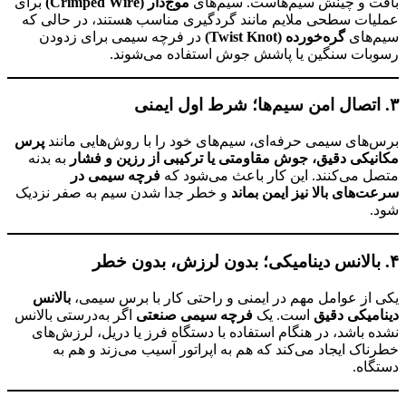
بافت و چینش سیم‌هاست. سیم‌های
موج‌دار (Crimped Wire)
برای
عملیات سطحی ملایم مانند گردگیری مناسب هستند، در حالی که
سیم‌های
گره‌خورده (Twist Knot)
در فرچه سیمی برای زدودن
رسوبات سنگین یا پاشش جوش استفاده می‌شوند.
۳. اتصال امن سیم‌ها؛ شرط اول ایمنی
برس‌های سیمی حرفه‌ای، سیم‌های خود را با روش‌هایی مانند
پرس
مکانیکی دقیق، جوش مقاومتی یا ترکیبی از رزین و فشار
به بدنه
متصل می‌کنند. این کار باعث می‌شود که
فرچه سیمی در
سرعت‌های بالا نیز ایمن بماند
و خطر جدا شدن سیم به صفر نزدیک
شود.
۴. بالانس دینامیکی؛ بدون لرزش، بدون خطر
یکی از عوامل مهم در ایمنی و راحتی کار با برس سیمی،
بالانس
دینامیکی دقیق
است. یک
فرچه سیمی صنعتی
اگر به‌درستی بالانس
نشده باشد، در هنگام استفاده با دستگاه فرز یا دریل، لرزش‌های
خطرناک ایجاد می‌کند که هم به اپراتور آسیب می‌زند و هم به
دستگاه.