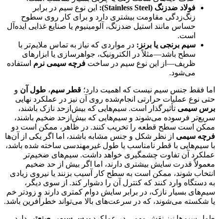
فولاد ضدزنگ (Stainless Steel):
این نوع سیم در برابر
زنگ‌زدگی مقاومت بیشتری دارد و برای کار روی سطوح
حساس مانند استیل ضدزنگ، آلومینیوم یا صنایع غذایی ایده‌آل
است.
سیم برنجی یا برنز:
در مواردی که نیاز به تماس ملایم‌تر با
سطح باشد—مثلاً در الکترونیک، جواهرسازی یا ابزارهای
ظریف—از این نوع سیم در ساخت
فرچه سیمی نرم
استفاده
می‌شود.
اما فقط جنس سیم نیست که اهمیت دارد؛
قطر سیم
،
طول آن
و
حتی نوع عملیات حرارتی انجام‌شده روی آن نیز در عملکرد نهایی
برس سیمی
تأثیرگذار است. سیم‌هایی که بیش‌ازحد نازک باشند،
سریع‌تر فرسوده می‌شوند و سیم‌هایی که بیش‌ازحد ضخیم باشند،
ممکن است سطح قطعه را تخریب کنند. در ظاهر، ممکن است دو
فرچه سیمی
از نظر شکل و جنس مشابه باشند، اما اگر یکی از آن‌ها
با سیم‌هایی با قطر نامناسب یا طول غیرمهندسی ساخته شده باشد،
عملکرد آن تفاوت چشمگیری خواهد داشت. سیم‌های ضخیم‌تر
معمولاً قدرت سایش بیشتری دارند، اما اگر بیش از حد ضخیم
انتخاب شوند، ممکن است به سطح کار آسیب بزنند یا نیروی زیادی
به دستگاه وارد کنند که کنترل آن را دشوار کند. از سوی دیگر،
سیم‌های بسیار نازک، در برابر سایش دوام کمتری دارند و زودتر خم
یا شکسته می‌شوند، که در سرعت‌های بالا می‌تواند خطرآفرین باشد.
طول سیم‌ها نیز نقش مهمی در عملکرد
برس سیمی صنعتی
دارد.